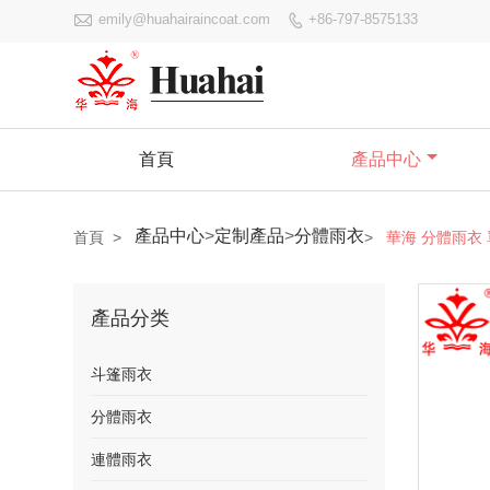

emily@huahairaincoat.com
+86-797-8575133

首頁
產品中心
產品中心
>
定制產品
>
分體雨衣
首頁
>
>
華海 分體雨衣 
產品分类
斗篷雨衣
分體雨衣
連體雨衣