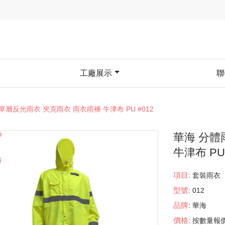
工廠展示
聯
單層反光雨衣 夾克雨衣 雨衣雨褲 牛津布 PU #012
華海 分體
牛津布 PU 
項目:
套裝雨衣
型號:
012
品牌:
華海
價格:
按數量報