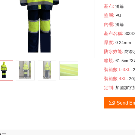
基布:
滌綸
塗層:
PU
內襯:
滌綸
基布名稱:
300
厚度:
0.24mm
防水效能:
防潑水
箱規:
61.5cm*3
裝箱數 L-3XL:
裝箱數 4XL:
20
定制:
加圖加字加

Send Em