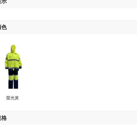
展示
顏色
螢光黃
規格