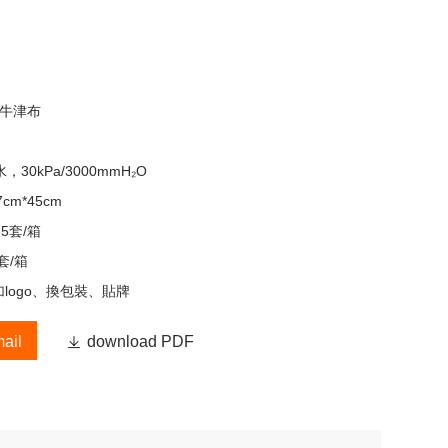
D牛津布
，30kPa/3000mmH₂O
7cm*45cm
25套/箱
套/箱
logo、換包裝、貼牌
ail

download PDF