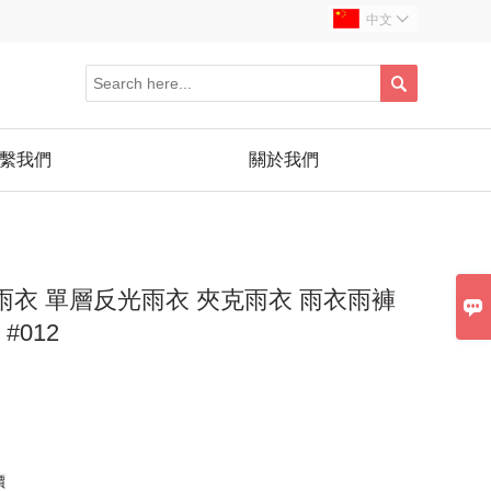
中文


繫我們
關於我們
雨衣 單層反光雨衣 夾克雨衣 雨衣雨褲

#012
價