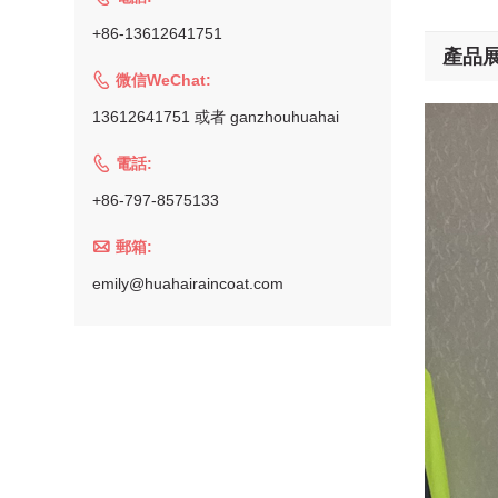
+86-13612641751
產品

微信WeChat:
13612641751 或者 ganzhouhuahai

電話:
+86-797-8575133

郵箱:
emily@huahairaincoat.com