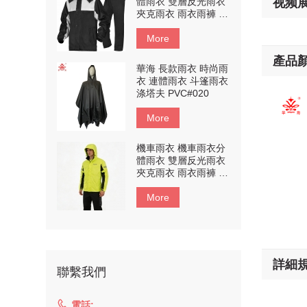
體雨衣 雙層反光雨衣
视频
夾克雨衣 雨衣雨褲 #
定制产品
More
產品
華海 長款雨衣 時尚雨
衣 連體雨衣 斗篷雨衣
涤塔夫 PVC#020
More
機車雨衣 機車雨衣分
體雨衣 雙層反光雨衣
夾克雨衣 雨衣雨褲 #
定制产品
More
詳細
聯繫我們

電話: