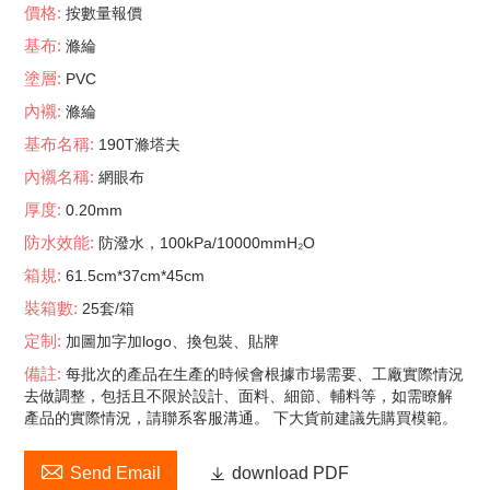
價格:
按數量報價
基布:
滌綸
塗層:
PVC
內襯:
滌綸
基布名稱:
190T滌塔夫
內襯名稱:
網眼布
厚度:
0.20mm
防水效能:
防潑水，100kPa/10000mmH₂O
箱規:
61.5cm*37cm*45cm
裝箱數:
25套/箱
定制:
加圖加字加logo、換包裝、貼牌
備註:
每批次的產品在生產的時候會根據市場需要、工廠實際情況
去做調整，包括且不限於設計、面料、細節、輔料等，如需瞭解
產品的實際情況，請聯系客服溝通。 下大貨前建議先購買模範。

Send Email

download PDF