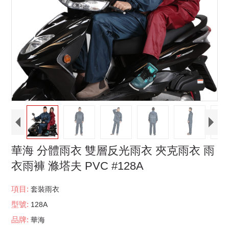
華海 分體雨衣 雙層反光雨衣 夾克雨衣 雨
衣雨褲 滌塔夫 PVC #128A
項目:
套裝雨衣
型號:
128A
品牌:
華海