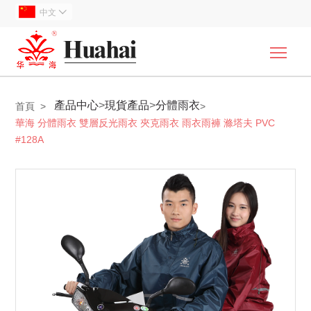
中文

Togg
產品中心
>
現貨產品
>
分體雨衣
首頁
>
>
華海 分體雨衣 雙層反光雨衣 夾克雨衣 雨衣雨褲 滌塔夫 PVC
#128A